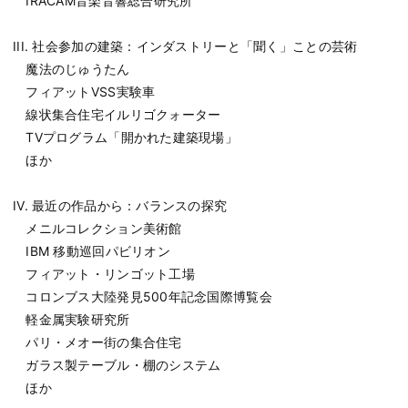
IRACAM音楽音響総合研究所
III. 社会参加の建築：インダストリーと「聞く」ことの芸術
魔法のじゅうたん
フィアットVSS実験車
線状集合住宅イルリゴクォーター
TVプログラム「開かれた建築現場」
ほか
IV. 最近の作品から：バランスの探究
メニルコレクション美術館
IBM 移動巡回パビリオン
フィアット・リンゴット工場
コロンブス大陸発見500年記念国際博覧会
軽金属実験研究所
パリ・メオー街の集合住宅
ガラス製テーブル・棚のシステム
ほか