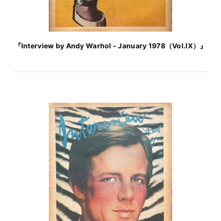
『Interview by Andy Warhol - January 1978（Vol.IX）』