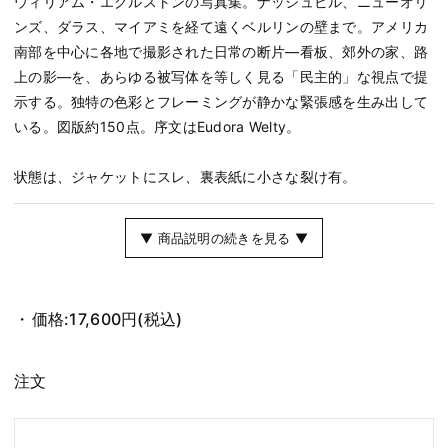
ウィリアム・エグルストンの写真集。ナッシュビル、ニューオリ
ンズ、ダラス、マイアミを経て遠くベルリンの壁まで。アメリカ
南部を中心に各地で撮影された日常の断片―看板、郊外の家、路
上の影―を、あらゆる被写体を等しく見る「民主的」な視点で提
示する。独特の色彩とフレーミングが静かな緊張感を生み出して
いる。図版約150点。序文はEudora Welty。
状態は、ジャケットにスレ、裏表紙に小さな裂け有。
▼ 商品説明の続きを見る ▼
価格:
17,600円
(税込)
注文