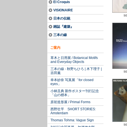
El Croquis
VISIONAIRE
so
日本の伝統
雑誌『建築』
三本の線
ご案内
草木と日用展 / Botanical Motifs
and Everyday Objects
三本の線 - 秋野ちひろ | 木下理子 |
so
吉田薫
幸本紗奈 写真展「for closed
eyes」
小林且典 新作ポスター刊行記念
「山の標本」
原初造形展 / Primal Forms
西野壮平 SHORT STORIES:
Amsterdam
Thomas Tohma: Vague Sign
so