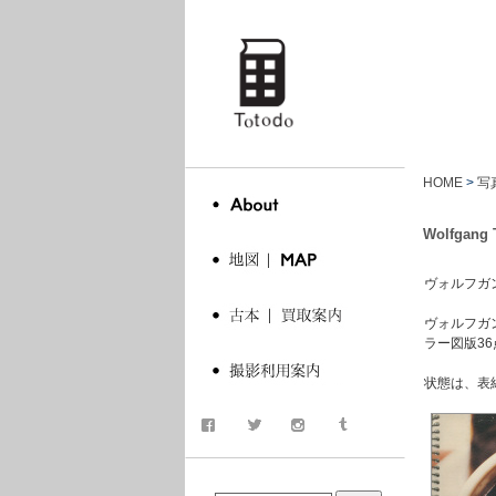
totodo
HOME
>
写
Wolfgang T
ヴォルフガング
ヴォルフガン
ラー図版3
状態は、表
商品検索