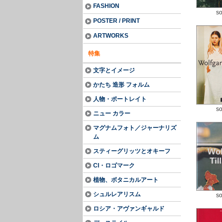
FASHION
so
POSTER / PRINT
ARTWORKS
特集
文字とイメージ
かたち 造形 フォルム
人物・ポートレイト
so
ニュー カラー
マグナムフォト／ジャーナリズ
ム
スティーグリッツとオキーフ
CI・ロゴマーク
植物、ボタニカルアート
シュルレアリスム
so
ロシア・アヴァンギャルド