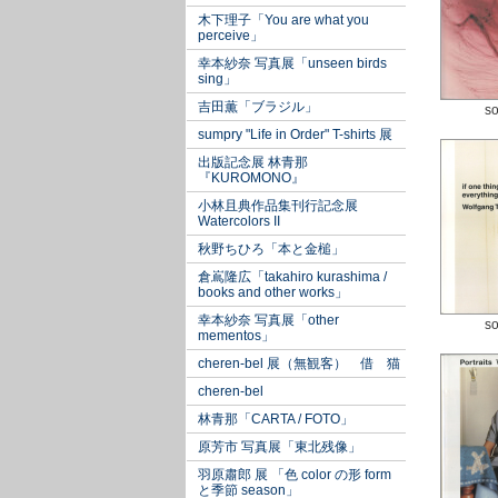
木下理子「You are what you
perceive」
幸本紗奈 写真展「unseen birds
sing」
吉田薫「ブラジル」
so
sumpry "Life in Order" T-shirts 展
出版記念展 林青那
『KUROMONO』
小林且典作品集刊行記念展
Watercolors II
秋野ちひろ「本と金槌」
倉嶌隆広「takahiro kurashima /
books and other works」
幸本紗奈 写真展「other
so
mementos」
cheren-bel 展（無観客） 借 猫
cheren-bel
林青那「CARTA / FOTO」
原芳市 写真展「東北残像」
羽原肅郎 展 「色 color の形 form
と季節 season」