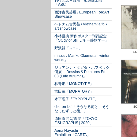
刊行記念写真展 加瀬健太郎
「ABC」
西洋古民芸展 / European Folk Art
Showcase
ベトナム古民芸 / Vietnam: a folk
art showcase
小林且典 新作ポスター刊行記念
「Study of Still Life ー静物学ー」
野沢裕「→□←」
so
mitsou / Mariko Okumura「winter
works」
ジョアンナ・タガダ・ホフベック
個展 「Dessins & Peintures Ed.
03 (Late Autumn)」
林青那「MONOTYPE」
吉田薫「MORATORY」
木下理子「TYPO/PLATE」
so
cheren-bel「そうなる前と、そう
なったずっと後。」
原田直宏 写真展「TOKYO
FISHGRAPHS | 2020」
Aona Hayashi
Exhibition「CARTA」