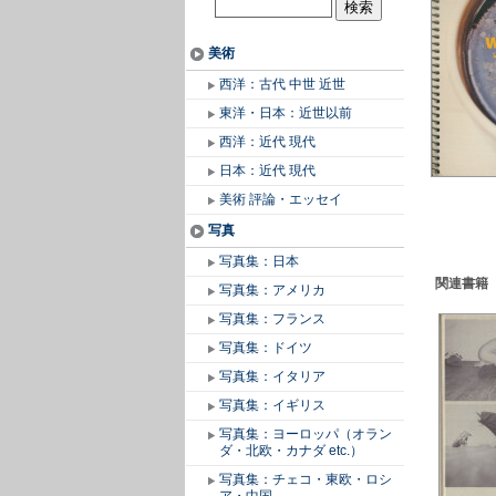
美術
西洋：古代 中世 近世
東洋・日本：近世以前
西洋：近代 現代
日本：近代 現代
美術 評論・エッセイ
写真
写真集：日本
関連書籍
写真集：アメリカ
写真集：フランス
写真集：ドイツ
写真集：イタリア
写真集：イギリス
写真集：ヨーロッパ（オラン
ダ・北欧・カナダ etc.）
写真集：チェコ・東欧・ロシ