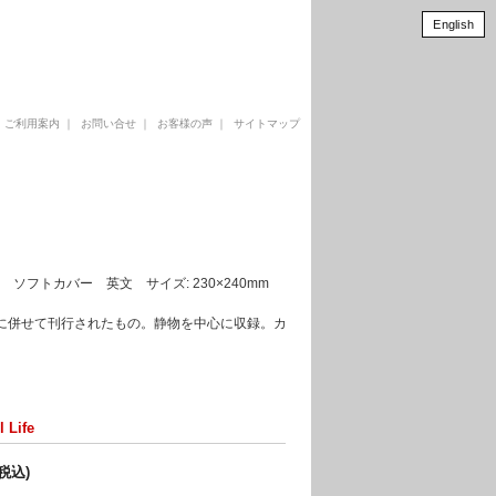
English
｜
ご利用案内
｜
お問い合せ
｜
お客様の声
｜
サイトマップ
2002年 ソフトカバー 英文 サイズ: 230×240mm
mでの展覧会に併せて刊行されたもの。静物を中心に収録。カ
l Life
(税込)