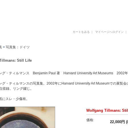
古書 古本 写真集 美術書 デザイン書 建築書 アートブックの販売と買取
カートをみる
｜
マイページへログイン
真
>
写真集：ドイツ
illmans: Still Life
・ティルマンス Benjamin Paul 著 Harvard University Art Museums 
グ・ティルマンスの写真集。2002年にHarvard University Art Museu
6点収録。リング綴じ。
紙にスレ・少傷有。
Wolfgang Tillmans: Stil
価格:
22,000円 