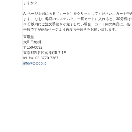
ますか？
A. ページ上部にある［カート］をクリックしてください。カート中
ます。 なお、弊店のシステム上、一度カートに入れると、30分程はsol
30分以内にご注文手続きが完了しない場合、カート内の商品は、売
手数ですが商品ページより再度お手続きをお願い致します。
東塔堂
大和田悠樹
〒150-0032
東京都渋谷区鴬谷町5-7-1F
tel. fax. 03-3770-7387
info@totodo.jp