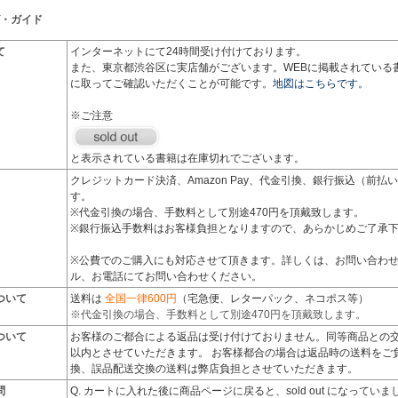
・ガイド
て
インターネットにて24時間受け付けております。
また、東京都渋谷区に実店舗がございます。WEBに掲載されている
に取ってご確認いただくことが可能です。
地図はこちらです。
※ご注意
と表示されている書籍は在庫切れでございます。
クレジットカード決済、Amazon Pay、代金引換、銀行振込（前
す。
※代金引換の場合、手数料として別途470円を頂戴致します。
※銀行振込手数料はお客様負担となりますので、あらかじめご了承
※公費でのご購入にも対応させて頂きます。詳しくは、お問い合わ
ル、お電話にてお問い合わせください。
ついて
送料は
全国一律600円
（宅急便、レターパック、ネコポス等）
※代金引換の場合、手数料として別途470円を頂戴致します。
ついて
お客様のご都合による返品は受け付けておりません。同等商品との交
以内とさせていただきます。 お客様都合の場合は返品時の送料をご
換、誤品配送交換の送料は弊店負担とさせていただきます。
問
Q. カートに入れた後に商品ページに戻ると、sold out になって