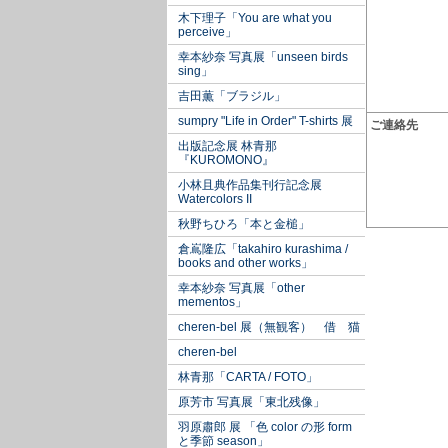
木下理子「You are what you
perceive」
幸本紗奈 写真展「unseen birds
sing」
吉田薫「ブラジル」
sumpry "Life in Order" T-shirts 展
ご連絡先
出版記念展 林青那
『KUROMONO』
小林且典作品集刊行記念展
Watercolors II
秋野ちひろ「本と金槌」
倉嶌隆広「takahiro kurashima /
books and other works」
幸本紗奈 写真展「other
mementos」
cheren-bel 展（無観客） 借 猫
cheren-bel
林青那「CARTA / FOTO」
原芳市 写真展「東北残像」
羽原肅郎 展 「色 color の形 form
と季節 season」