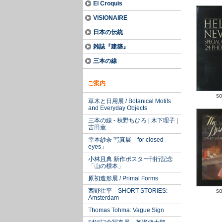
El Croquis
VISIONAIRE
日本の伝統
雑誌『建築』
三本の線
ご案内
so
草木と日用展 / Botanical Motifs
and Everyday Objects
三本の線 - 秋野ちひろ | 木下理子 |
吉田薫
幸本紗奈 写真展「for closed
eyes」
小林且典 新作ポスター刊行記念
「山の標本」
原初造形展 / Primal Forms
西野壮平 SHORT STORIES:
so
Amsterdam
Thomas Tohma: Vague Sign