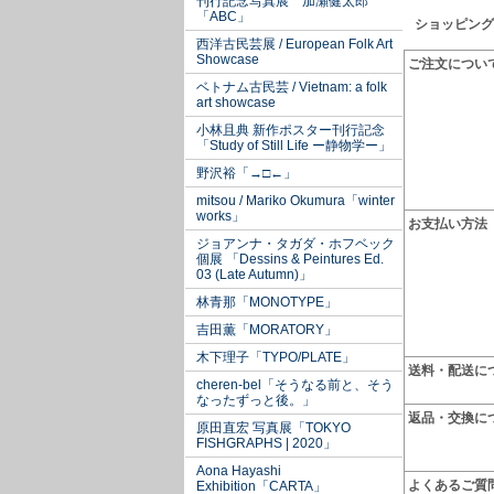
刊行記念写真展 加瀬健太郎
「ABC」
ショッピング
西洋古民芸展 / European Folk Art
Showcase
ご注文につい
ベトナム古民芸 / Vietnam: a folk
art showcase
小林且典 新作ポスター刊行記念
「Study of Still Life ー静物学ー」
野沢裕「→□←」
mitsou / Mariko Okumura「winter
works」
お支払い方法
ジョアンナ・タガダ・ホフベック
個展 「Dessins & Peintures Ed.
03 (Late Autumn)」
林青那「MONOTYPE」
吉田薫「MORATORY」
木下理子「TYPO/PLATE」
送料・配送に
cheren-bel「そうなる前と、そう
なったずっと後。」
返品・交換に
原田直宏 写真展「TOKYO
FISHGRAPHS | 2020」
Aona Hayashi
よくあるご質
Exhibition「CARTA」