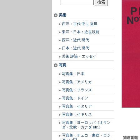
美術
西洋：古代 中世 近世
東洋・日本：近世以前
西洋：近代 現代
日本：近代 現代
美術 評論・エッセイ
写真
写真集：日本
写真集：アメリカ
写真集：フランス
写真集：ドイツ
写真集：イタリア
写真集：イギリス
写真集：ヨーロッパ（オラン
ダ・北欧・カナダ etc.）
写真集：チェコ・東欧・ロシ
関連書籍