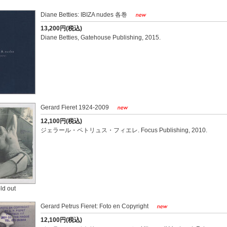
Diane Betties: IBIZA nudes 各巻
13,200円(税込)
Diane Betties, Gatehouse Publishing, 2015.
Gerard Fieret 1924-2009
12,100円(税込)
ジェラール・ペトリュス・フィエレ. Focus Publishing, 2010.
ld out
Gerard Petrus Fieret: Foto en Copyright
12,100円(税込)