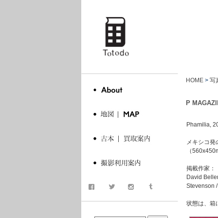
totodo
HOME
>
写
P MAGAZI
Phamilia, 2
メキシコ発の
（560x4
掲載作家：
David Belle
Stevenson /
状態は、箱
商品検索