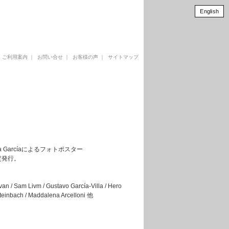
English
｜
ご利用案内
｜
お問い合せ
｜
お客様の声
｜
サイトマップ
 Garcíaによるフォトポスター
限定発行。
van / Sam Livm / Gustavo García-Villa / Hero
Steinbach / Maddalena Arcelloni 他