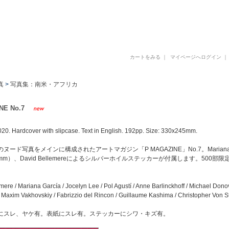
古書 古本 写真集 美術書 デザイン書 建築書 アートブックの販売と買取
カートをみる
｜
マイページへログイン
真
>
写真集：南米・アフリカ
NE No.7
020. Hardcover with slipcase. Text in English. 192pp. Size: 330x245mm.
ヌード写真をメインに構成されたアートマガジン「P MAGAZINE」No.7。Mariana
50mm）、David Bellemereによるシルバーホイルステッカーが付属します。500部
mere / Mariana García / Jocelyn Lee / Pol Agustí / Anne Barlinckhoff / Michael Dono
 Maxim Vakhovskiy / Fabrizzio del Rincon / Guillaume Kashima / Christopher Von 
にスレ、ヤケ有。表紙にスレ有。ステッカーにシワ・キズ有。