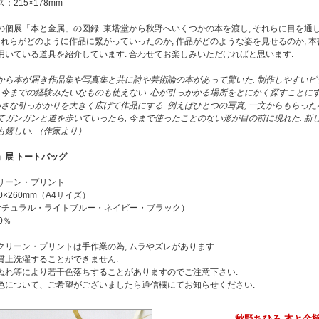
：215×178mm
の個展「本と金属」の図録. 東塔堂から秋野へいくつかの本を渡し, それらに目を通
それらがどのように作品に繋がっていったのか, 作品がどのような姿を見せるのか, 本
用いている道具を紹介しています. 合わせてお楽しみいただければと思います.
から本が届き作品集や写真集と共に詩や芸術論の本があって驚いた. 制作しやすい
. 今までの経験みたいなものも使えない. 心が引っかかる場所をとにかく探すことに
ちいさな引っかかりを大きく広げて作品にする. 例えばひとつの写真, 一文からもらっ
てガンガンと道を歩いていったら, 今まで使ったことのない形が目の前に現れた. 新
も嬉しい. （作家より）
」展 トートバッグ
リーン・プリント
0×260mm（A4サイズ）
ナチュラル・ライトブルー・ネイビー・ブラック）
0％
クリーン・プリントは手作業の為, ムラやズレがあります.
質上洗濯することができません.
ぬれ等により若干色落ちすることがありますのでご注意下さい.
色について、ご希望がございましたら通信欄にてお知らせください.
秋野ちひろ 本と金槌