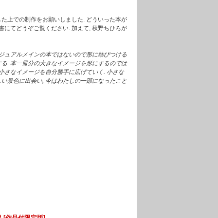
した上での制作をお願いしました. どういった本が
書にてどうぞご覧ください. 加えて, 秋野ちひろが
ビジュアルメインの本ではないので形に結びつける
する. 本一冊分の大きなイメージを形にするのでは
た小さなイメージを自分勝手に広げていく. 小さな
しい景色に出会い, 今はわたしの一部になったこと
 [作品付限定版]