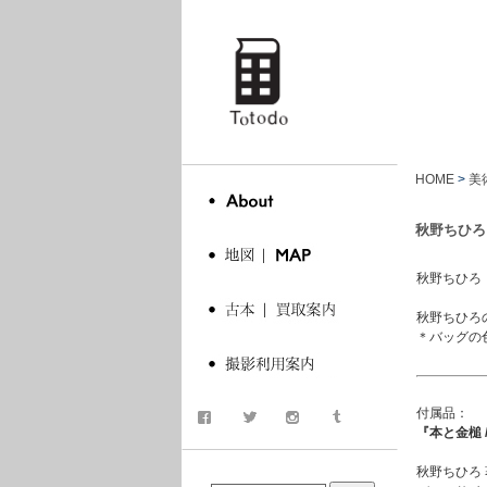
totodo
HOME
>
美
秋野ちひろ
秋野ちひろ
秋野ちひろ
＊バッグの
付属品：
『本と金槌 / 
商品検索
秋野ちひろ