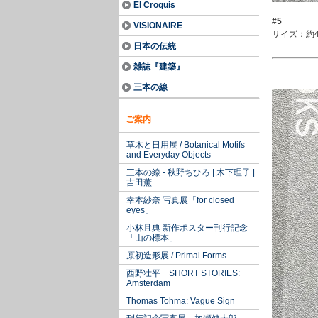
El Croquis
#5
VISIONAIRE
サイズ：約4
日本の伝統
雑誌『建築』
三本の線
ご案内
草木と日用展 / Botanical Motifs
and Everyday Objects
三本の線 - 秋野ちひろ | 木下理子 |
吉田薫
幸本紗奈 写真展「for closed
eyes」
小林且典 新作ポスター刊行記念
「山の標本」
原初造形展 / Primal Forms
西野壮平 SHORT STORIES:
Amsterdam
Thomas Tohma: Vague Sign