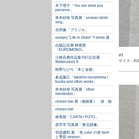
木下理子「You are what you
perceive」
幸本紗奈 写真展「unseen birds
sing」
吉田薫「ブラジル」
sumpry "Life in Order" T-shirts 展
出版記念展 林青那
『KUROMONO』
#7
小林且典作品集刊行記念展
サイズ：約6
Watercolors II
秋野ちひろ「本と金槌」
倉嶌隆広「takahiro kurashima /
books and other works」
幸本紗奈 写真展「other
mementos」
cheren-bel 展（無観客） 借 猫
cheren-bel
林青那「CARTA / FOTO」
原芳市 写真展「東北残像」
羽原肅郎 展 「色 color の形 form
と季節 season」