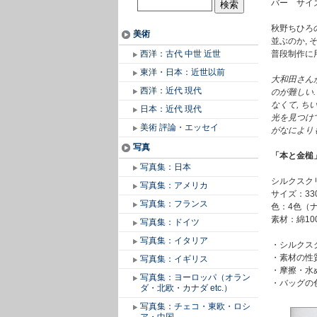
バー サイズ
秋野ちひろ
美術
並ぶのか, 
西洋：古代 中世 近世
普段制作に
東洋・日本：近世以前
大和田さん
西洋：近代 現代
のが難しい
なくて, 
日本：近代 現代
光を見つけ
美術 評論・エッセイ
がなにより
写真
「本と金槌
写真集：日本
シルクスク
写真集：アメリカ
サイズ：33
写真集：フランス
色：4色（
素材：綿10
写真集：ドイツ
写真集：イタリア
・シルクス
・素材の性
写真集：イギリス
・摩擦・水
写真集：ヨーロッパ（オラン
・バッグの
ダ・北欧・カナダ etc.）
写真集：チェコ・東欧・ロシ