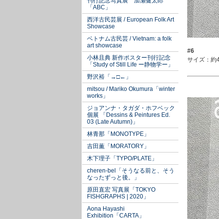
刊行記念写真展 加瀬健太郎
「ABC」
西洋古民芸展 / European Folk Art
Showcase
ベトナム古民芸 / Vietnam: a folk
art showcase
#6
小林且典 新作ポスター刊行記念
サイズ：約4
「Study of Still Life ー静物学ー」
野沢裕「→□←」
mitsou / Mariko Okumura「winter
works」
ジョアンナ・タガダ・ホフベック
個展 「Dessins & Peintures Ed.
03 (Late Autumn)」
林青那「MONOTYPE」
吉田薫「MORATORY」
木下理子「TYPO/PLATE」
cheren-bel「そうなる前と、そう
なったずっと後。」
原田直宏 写真展「TOKYO
FISHGRAPHS | 2020」
Aona Hayashi
Exhibition「CARTA」