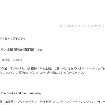
古書 古本 写真集 美術書 デザイン書 建築書 アートブックの販売と買取
カートをみる
｜
マイページへログイン
術
>
日本：近代 現代
 本と金槌 [作品付限定版]
 東塔堂 2021年
の作品「本のかけら」が, 図録『本と金槌』に貼り付けられています. トートバッグ付
色について、ご希望がございましたら通信欄にてお知らせください.
The Books and the Hummers』
 著 加藤勝也 ブックデザイン 熊倉 桂三 プリンティング・ディレクション カリー