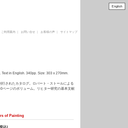
English
｜
ご利用案内
｜
お問い合せ
｜
お客様の声
｜
サイトマップ
xt in English. 340pp. Size: 303 x 270mm.
い刊行されたカタログ。ロバート・ストールによる
40ページのボリューム。リヒター研究の基本文献
rs of Painting
(税込)