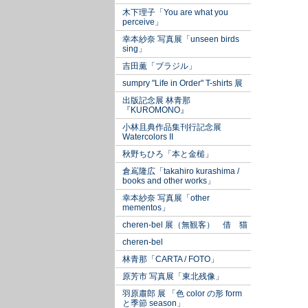
木下理子「You are what you
perceive」
幸本紗奈 写真展「unseen birds
sing」
吉田薫「ブラジル」
sumpry "Life in Order" T-shirts 展
出版記念展 林青那
『KUROMONO』
小林且典作品集刊行記念展
Watercolors II
秋野ちひろ「本と金槌」
倉嶌隆広「takahiro kurashima /
books and other works」
幸本紗奈 写真展「other
mementos」
cheren-bel 展（無観客） 借 猫
cheren-bel
林青那「CARTA / FOTO」
原芳市 写真展「東北残像」
羽原肅郎 展 「色 color の形 form
と季節 season」