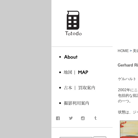
totodo
HOME
>
美
Gerhard Ri
ゲルハルト・リヒター
2002年
包括的な批
の一つ。
状態は、ジ
商品検索