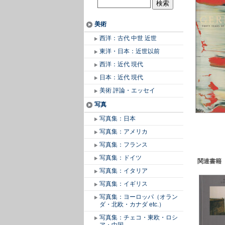
美術
西洋：古代 中世 近世
東洋・日本：近世以前
西洋：近代 現代
日本：近代 現代
美術 評論・エッセイ
写真
写真集：日本
写真集：アメリカ
写真集：フランス
写真集：ドイツ
関連書籍
写真集：イタリア
写真集：イギリス
写真集：ヨーロッパ（オラン
ダ・北欧・カナダ etc.）
写真集：チェコ・東欧・ロシ