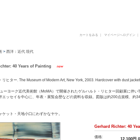
古書 古本 写真集 美術書 デザイン書 建築書 アートブックの販売と買取
カートをみる
｜
マイページへログイン
術
>
西洋：近代 現代
chter: 40 Years of Painting
. The Museum of Modern Art, New York, 2003. Hardcover with dust jacket. Te
にニューヨーク近代美術館（MoMA）で開催されたゲルハルト・リヒター回顧展に伴
評エッセイを中心に、年表・展覧会歴などの資料を収録。図版は約200点規模、約3
ャケット・天地小口にわずかなヤケ。
Gerhard Richter: 40 Yea
価格:
12,100円 