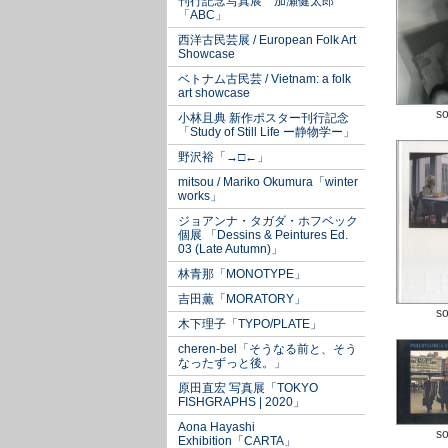
刊行記念写真展 加瀬健太郎
「ABC」
西洋古民芸展 / European Folk Art
Showcase
ベトナム古民芸 / Vietnam: a folk
art showcase
so
小林且典 新作ポスター刊行記念
「Study of Still Life ー静物学ー」
野沢裕「→□←」
mitsou / Mariko Okumura「winter
works」
ジョアンナ・タガダ・ホフベック
個展 「Dessins & Peintures Ed.
03 (Late Autumn)」
林青那「MONOTYPE」
吉田薫「MORATORY」
so
木下理子「TYPO/PLATE」
cheren-bel「そうなる前と、そう
なったずっと後。」
原田直宏 写真展「TOKYO
FISHGRAPHS | 2020」
Aona Hayashi
so
Exhibition「CARTA」