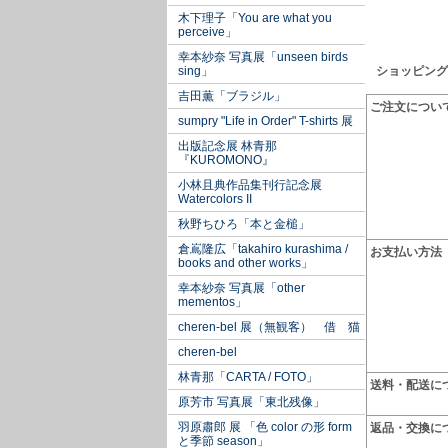
木下理子「You are what you
perceive」
幸本紗奈 写真展「unseen birds
sing」
ショッピング
吉田薫「ブラジル」
ご注文につい
sumpry "Life in Order" T-shirts 展
出版記念展 林青那
『KUROMONO』
小林且典作品集刊行記念展
Watercolors II
秋野ちひろ「本と金槌」
倉嶌隆広「takahiro kurashima /
お支払い方法
books and other works」
幸本紗奈 写真展「other
mementos」
cheren-bel 展（無観客） 借 猫
cheren-bel
林青那「CARTA / FOTO」
送料・配送に
原芳市 写真展「東北残像」
羽原肅郎 展 「色 color の形 form
返品・交換に
と季節 season」