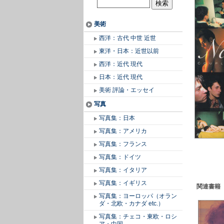
美術
西洋：古代 中世 近世
東洋・日本：近世以前
西洋：近代 現代
日本：近代 現代
美術 評論・エッセイ
写真
写真集：日本
写真集：アメリカ
写真集：フランス
写真集：ドイツ
写真集：イタリア
写真集：イギリス
関連書籍
写真集：ヨーロッパ（オラン
ダ・北欧・カナダ etc.）
写真集：チェコ・東欧・ロシ