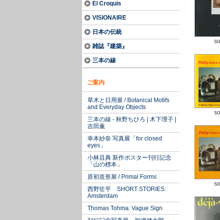
El Croquis
VISIONAIRE
日本の伝統
so
雑誌『建築』
三本の線
ご案内
草木と日用展 / Botanical Motifs
and Everyday Objects
so
三本の線 - 秋野ちひろ | 木下理子 |
吉田薫
幸本紗奈 写真展「for closed
eyes」
小林且典 新作ポスター刊行記念
「山の標本」
原初造形展 / Primal Forms
so
西野壮平 SHORT STORIES:
Amsterdam
Thomas Tohma: Vague Sign