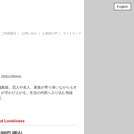
English
｜
ご利用案内
｜
お問い合せ
｜
お客様の声
｜
サイトマップ
: 260x190mm.
編集版。恋人や友人、家族が寄り添いながらもす
さが浮かび上がる。生活の内部へ入り込む視線
録。
nd Loneliness
,800円 (税込)