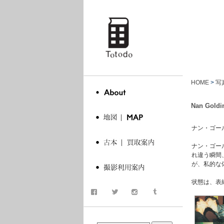
totodo
HOME
>
写
Nan Goldi
ナン・ゴールディン.
ナン・ゴー
れ違う瞬間
が、私的な
状態は、表
商品検索