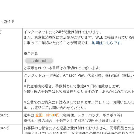
・ガイド
て
インターネットにて24時間受け付けております。
また、東京都渋谷区に実店舗がございます。WEBに掲載されている
に取ってご確認いただくことが可能です。
地図はこちらです。
※ご注意
と表示されている書籍は在庫切れでございます。
クレジットカード決済、Amazon Pay、代金引換、銀行振込（前
す。
※代金引換の場合、手数料として別途470円を頂戴致します。
※銀行振込手数料はお客様負担となりますので、あらかじめご了承
※公費でのご購入にも対応させて頂きます。詳しくは、お問い合わ
ル、お電話にてお問い合わせください。
ついて
送料は
全国一律600円
（宅急便、レターパック、ネコポス等）
※代金引換の場合、手数料として別途470円を頂戴致します。
ついて
お客様のご都合による返品は受け付けておりません。同等商品との交
以内とさせていただきます。 お客様都合の場合は返品時の送料をご