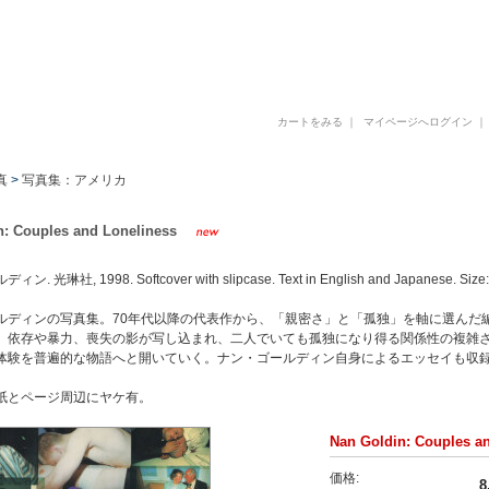
古書 古本 写真集 美術書 デザイン書 建築書 アートブックの販売と買取
カートをみる
｜
マイページへログイン
真
>
写真集：アメリカ
n: Couples and Loneliness
 光琳社, 1998. Softcover with slipcase. Text in English and Japanese. Size
ルディンの写真集。70年代以降の代表作から、「親密さ」と「孤独」を軸に選んだ
、依存や暴力、喪失の影が写し込まれ、二人でいても孤独になり得る関係性の複雑
体験を普遍的な物語へと開いていく。ナン・ゴールディン自身によるエッセイも収
紙とページ周辺にヤケ有。
Nan Goldin: Couples a
価格:
8