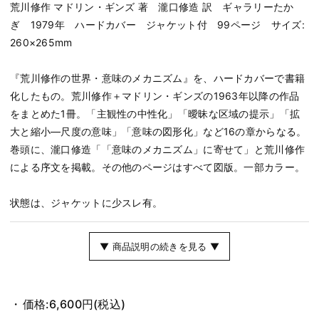
荒川修作 マドリン・ギンズ 著 瀧口修造 訳 ギャラリーたか
ぎ 1979年 ハードカバー ジャケット付 99ページ サイズ:
260×265mm
『荒川修作の世界・意味のメカニズム』を、ハードカバーで書籍
化したもの。荒川修作＋マドリン・ギンズの1963年以降の作品
をまとめた1冊。「主観性の中性化」「曖昧な区域の提示」「拡
大と縮小―尺度の意味」「意味の図形化」など16の章からなる。
巻頭に、瀧口修造「「意味のメカニズム」に寄せて」と荒川修作
による序文を掲載。その他のページはすべて図版。一部カラー。
状態は、ジャケットに少スレ有。
▼ 商品説明の続きを見る ▼
価格:
6,600円
(税込)