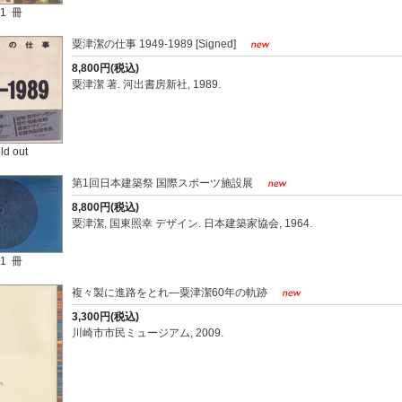
1 冊
粟津潔の仕事 1949-1989 [Signed]
8,800円(税込)
粟津潔 著. 河出書房新社, 1989.
ld out
第1回日本建築祭 国際スポーツ施設展
8,800円(税込)
粟津潔, 国東照幸 デザイン. 日本建築家協会, 1964.
1 冊
複々製に進路をとれ―粟津潔60年の軌跡
3,300円(税込)
川崎市市民ミュージアム, 2009.