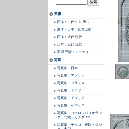
美術
西洋：古代 中世 近世
東洋・日本：近世以前
西洋：近代 現代
日本：近代 現代
美術 評論・エッセイ
写真
写真集：日本
写真集：アメリカ
写真集：フランス
写真集：ドイツ
写真集：イタリア
写真集：イギリス
写真集：ヨーロッパ（オラン
ダ・北欧・カナダ etc.）
写真集：チェコ・東欧・ロシ