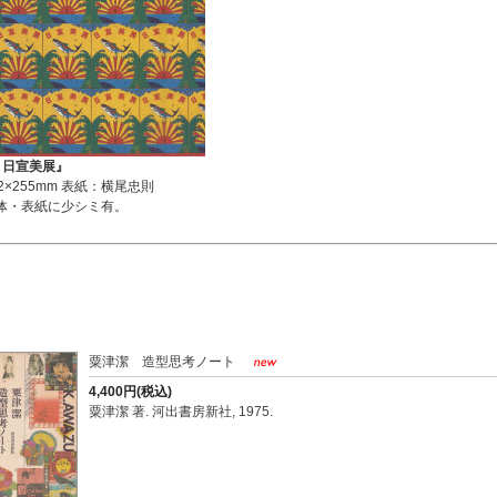
度 日宣美展』
2×255mm 表紙：横尾忠則
体・表紙に少シミ有。
粟津潔 造型思考ノート
4,400円(税込)
粟津潔 著. 河出書房新社, 1975.