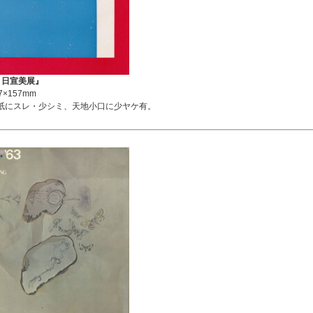
度 日宣美展』
×157mm
紙にスレ・少シミ、天地小口に少ヤケ有。