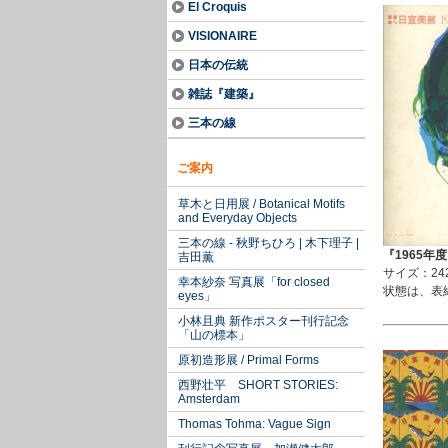
El Croquis
VISIONAIRE
日本の伝統
雑誌『建築』
三本の線
ご案内
草木と日用展 / Botanical Motifs
and Everyday Objects
三本の線 - 秋野ちひろ | 木下理子 |
『1965年
吉田薫
サイズ：24
幸本紗奈 写真展「for closed
状態は、表
eyes」
小林且典 新作ポスター刊行記念
「山の標本」
原初造形展 / Primal Forms
西野壮平 SHORT STORIES:
Amsterdam
Thomas Tohma: Vague Sign