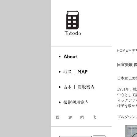
totodo
HOME
>
デ
日宣美展 
日本宣伝美術
1951年
中心として
ィックデザ
様子を収め
プルダウン
商品検索