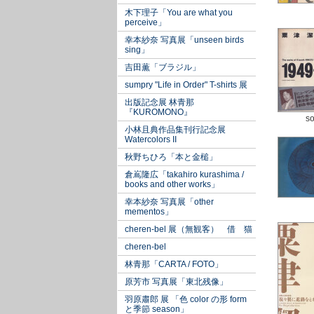
木下理子「You are what you
perceive」
幸本紗奈 写真展「unseen birds
sing」
吉田薫「ブラジル」
sumpry "Life in Order" T-shirts 展
出版記念展 林青那
『KUROMONO』
so
小林且典作品集刊行記念展
Watercolors II
秋野ちひろ「本と金槌」
倉嶌隆広「takahiro kurashima /
books and other works」
幸本紗奈 写真展「other
mementos」
cheren-bel 展（無観客） 借 猫
cheren-bel
林青那「CARTA / FOTO」
原芳市 写真展「東北残像」
羽原肅郎 展 「色 color の形 form
と季節 season」