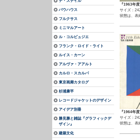
デ・ステイル
『1963年
バウハウス
サイズ：24
状態は、表
フルクサス
ミニマルアート
ル・コルビュジエ
フランク・ロイド・ライト
ルイス・カーン
アルヴァ・アアルト
カルロ・スカルパ
東京画廊カタログ
杉浦康平
レコードジャケットのデザイン
アイデア別冊
『1964年
サイズ：24
勝見勝と雑誌『グラフィックデ
状態は、表
ザイン』
建築文化