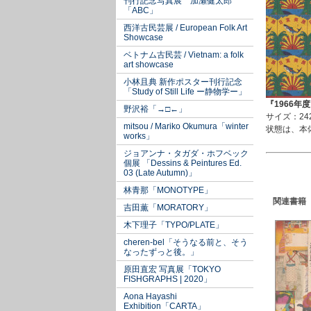
刊行記念写真展 加瀬健太郎
「ABC」
西洋古民芸展 / European Folk Art
Showcase
ベトナム古民芸 / Vietnam: a folk
art showcase
小林且典 新作ポスター刊行記念
「Study of Still Life ー静物学ー」
『1966年
野沢裕「→□←」
サイズ：24
mitsou / Mariko Okumura「winter
状態は、本
works」
ジョアンナ・タガダ・ホフベック
個展 「Dessins & Peintures Ed.
03 (Late Autumn)」
林青那「MONOTYPE」
関連書籍
吉田薫「MORATORY」
木下理子「TYPO/PLATE」
cheren-bel「そうなる前と、そう
なったずっと後。」
原田直宏 写真展「TOKYO
FISHGRAPHS | 2020」
Aona Hayashi
Exhibition「CARTA」