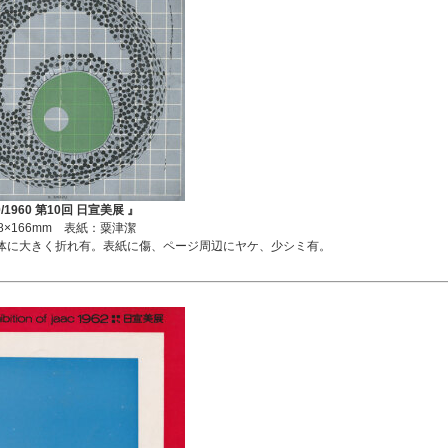
0/1960 第10回 日宣美展 』
8×166mm 表紙：粟津潔
体に大きく折れ有。表紙に傷、ページ周辺にヤケ、少シミ有。