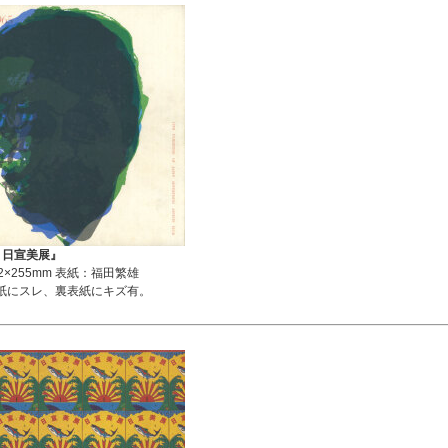
度 日宣美展』
2×255mm 表紙：福田繁雄
紙にスレ、裏表紙にキズ有。