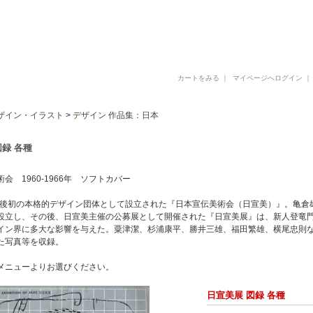
古書 古本 写真集 美術書 デザイン書 建築書 アートブックの販売と買取
カートをみる
｜
マイページへログイン
ザイン・イラスト
>
デザイン 作品集：日本
図録 各種
会 1960-1966年 ソフトカバー
、戦後初の本格的デザイン団体として設立された『日本宣伝美術会（日宣美）』。亀
設立し、その後、日宣美主催の公募展として開催された『日宣美展』は、新人登竜門
イン界に多大な影響を与えた。粟津潔、杉浦康平、勝井三雄、福田繁雄、横尾忠則
た写真等を収録。
メニューよりお選びください。
日宣美展 図録 各種