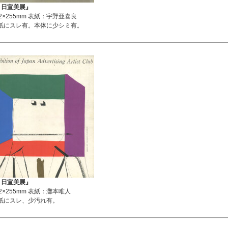
度 日宣美展』
2×255mm 表紙：宇野亜喜良
紙にスレ有。本体に少シミ有。
度 日宣美展』
2×255mm 表紙：灘本唯人
紙にスレ、少汚れ有。