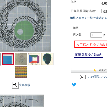
価格:
6,
日宣美展 図録 各種:
価格と在庫を一覧で確認す
－
価格:
購入数:
個
この商品につ
拡大表示