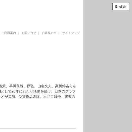
English
｜
ご利用案内
｜
お問い合せ
｜
お客様の声
｜
サイトマップ
倉雄策、早川良雄、原弘、山名文夫、高橋錦吉らを
として20年にわたり活動を続け、日本のグラフ
などが参加。受賞作品図版、出品目録他、審査の